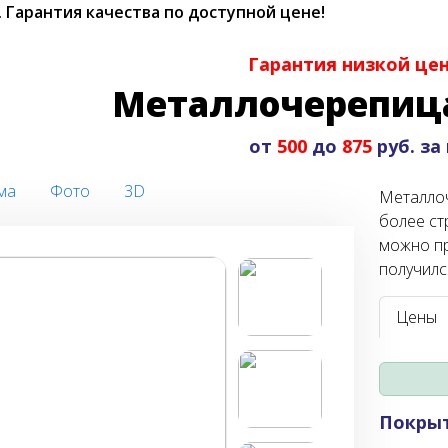
.
Гарантия качества по доступной цене!
Гарантия низкой це
Металлочерепиц
от
500
до
875
руб. за
ма
Фото
3D
Металлоч
более ст
можно пр
получилс
Цены
Покры