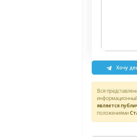
Хочу де
Вся представлен
информационный 
является публ
положениями
Ст