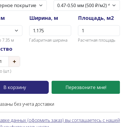
 м
Ширина, м
Площадь, м2
 7.35 м
Габаритная ширина
Расчетная площадь
ство
+
 (шт.)
В корзину
Перезвоните мне!
казаны без учета доставки
авке данных (оформить заказ) вы соглашаетесь с нашей