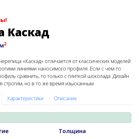
ны!
а Каскад
2
 м
ерепица «Каскад» отличается от классических моделей
рогими линиями наносимого профиля. Если с чем-то
офиль сравнить, то только с плиткой шоколада. Дизайн
я строгим, но в то же время изысканным.
Характеристики
Описание
тие
Толщина