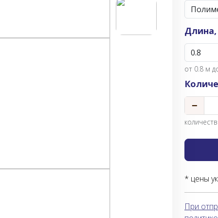
Длина,
от
0.8
м до
Количе
−
количество
* цены у
При отпр