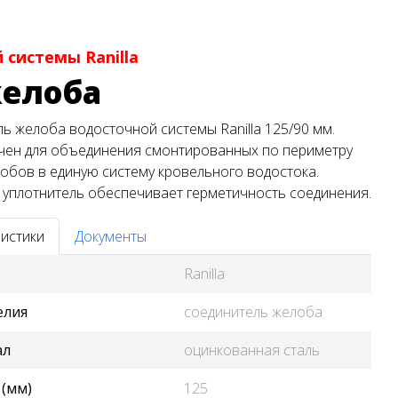
системы Ranilla
желоба
ь желоба водосточной системы Ranilla 125/90 мм.
чен для объединения смонтированных по периметру
обов в единую систему кровельного водостока.
уплотнитель обеспечивает герметичность соединения.
истики
Документы
Ranilla
елия
соединитель желоба
ал
оцинкованная сталь
(мм)
125